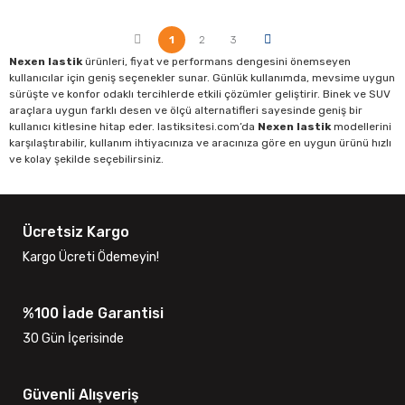
1
2
3
Nexen lastik
ürünleri, fiyat ve performans dengesini önemseyen
kullanıcılar için geniş seçenekler sunar. Günlük kullanımda, mevsime uygun
sürüşte ve konfor odaklı tercihlerde etkili çözümler geliştirir. Binek ve SUV
araçlara uygun farklı desen ve ölçü alternatifleri sayesinde geniş bir
kullanıcı kitlesine hitap eder. lastiksitesi.com’da
Nexen lastik
modellerini
karşılaştırabilir, kullanım ihtiyacınıza ve aracınıza göre en uygun ürünü hızlı
ve kolay şekilde seçebilirsiniz.
Ücretsiz Kargo
Kargo Ücreti Ödemeyin!
%100 İade Garantisi
30 Gün İçerisinde
Güvenli Alışveriş