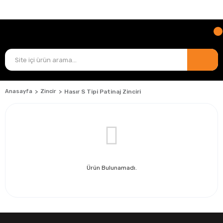
TÜM ÜRÜNLERDE
KARGO ÜCRETİ BİZDEN!
Anasayfa
Zincir
Hasır S Tipi Patinaj Zinciri
Ürün Bulunamadı.