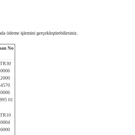
a ödeme işlemini gerçekleştirebilirsiniz.
ban No
TR30
0006
2000
4570
0006
995 01
TR10
0004
6000