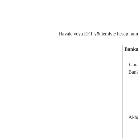
Havale veya EFT yöntemiyle hesap numaral
Banka
Gara
Bank
Akb