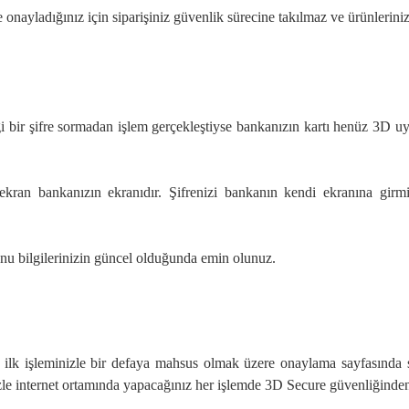
le onayladığınız için siparişiniz güvenlik sürecine takılmaz ve ürünleriniz
gi bir şifre sormadan işlem gerçekleştiyse bankanızın kartı henüz 3D u
ekran bankanızın ekranıdır. Şifrenizi bankanın kendi ekranına girmiş 
onu bilgilerinizin güncel olduğunda emin olunuz.
ilk işleminizle bir defaya mahsus olmak üzere onaylama sayfasında si
nizle internet ortamında yapacağınız her işlemde 3D Secure güvenliğinde