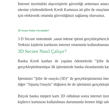
İnternet üzerindeki alışverişlerin güvenliği arttırması am
sitesine yönlendirilerek Kredi Kartınıza ait şifre ile onayla
için elektronik ortamda güvenliğinizi sağlamış olursunuz.
3D Secure Neden Güvenlidir?
3 D Secure sisteminde ,sanal ödeme işlemi gerçekleşirken,ba
Yetkisiz kişilerin kartlarını internet ortamında kullanılmasın
3D Secure Nasıl Çalışır?
Banka Kredi kartları ile yapılan ödemelerde "Şifre i
gerçekleştirilmemişse ilk işleminizde banka ekranlarında kay
İşleminizi "Şifre ile onayla (3D)” ile gerçekleştirmenizi
diğer "Sipariş Onayla” düğmesi ile de işleminizi gerçekleştir
Birçok banka müşteri kartı 3D olduktan sonra internet üze
kişilerce kartınızın kullanılması durumunda hemen bilgi sah