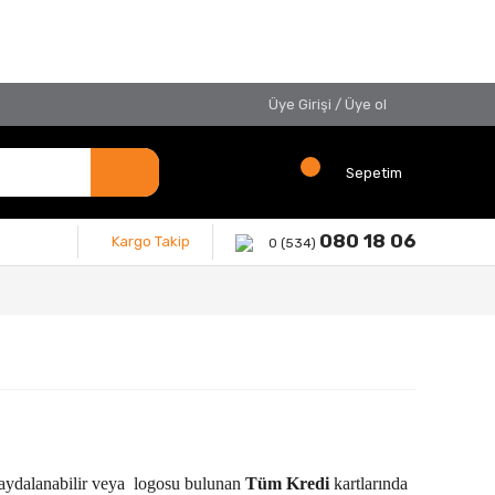
Üye Girişi
/
Üye ol
Sepetim
080 18 06
Kargo Takip
0 (534)
ydalanabilir veya
logosu bulunan
Tüm Kredi
kartlarında