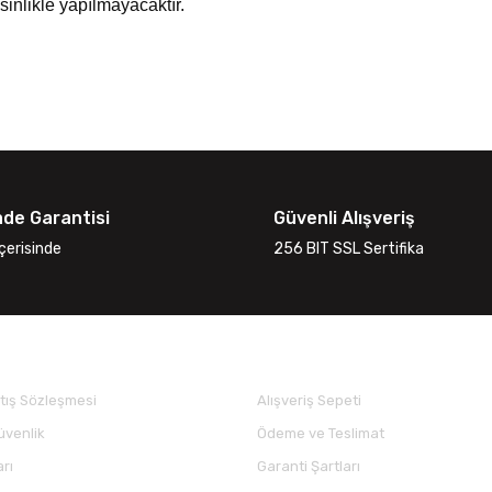
inlikle yapılmayacaktır.
ade Garantisi
Güvenli Alışveriş
çerisinde
256 BIT SSL Sertifika
 İŞLEMLERİ
ALIŞVERİŞ İŞLEMLERİ
tış Sözleşmesi
Alışveriş Sepeti
Güvenlik
Ödeme ve Teslimat
arı
Garanti Şartları