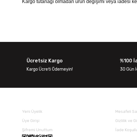
Kargo tutanağı olmadan ürün değişimi veya iadesi kes
Ücretsiz Kargo
%100 İ
Kargo Ücreti Ödemeyin!
30 Gün İ
ÜYELİK İŞLEMLERİ
SİPARİŞ
Yeni Üyelik
Mesafeli Sa
Üye Girişi
Gizlilik ve 
Şifremi Unuttum
İade Koşull