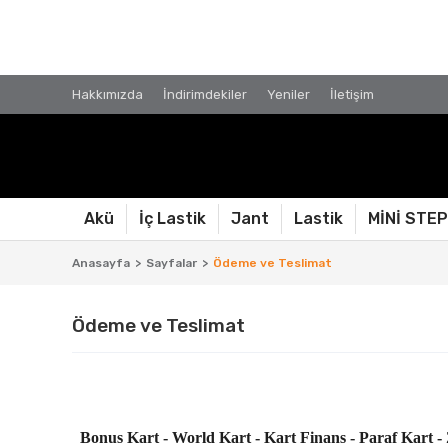
Hakkımızda
İndirimdekiler
Yeniler
İletişim
Akü
İç Lastik
Jant
Lastik
MİNİ STE
Anasayfa
Sayfalar
Ödeme ve Teslimat
Ödeme ve Teslimat
Bonus Kart - World Kart - Kart Finans - Paraf Kart -