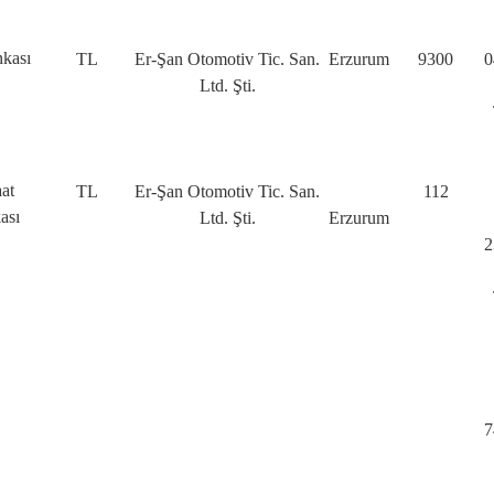
nkası
TL
Er-Şan Otomotiv Tic. San.
Erzurum
9300
0
Ltd. Şti.
aat
TL
Er-Şan Otomotiv Tic. San.
112
ası
Ltd. Şti.
Erzurum
2
7