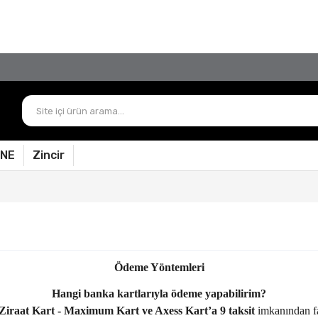
TÜM ÜRÜNLERDE
KARGO ÜCRETİ BİZDEN!
PNE
Zincir
Ödeme Yöntemleri
Hangi banka kartlarıyla ödeme yapabilirim?
 Ziraat Kart - Maximum Kart ve Axess Kart’a 9 taksit
imkanından fa