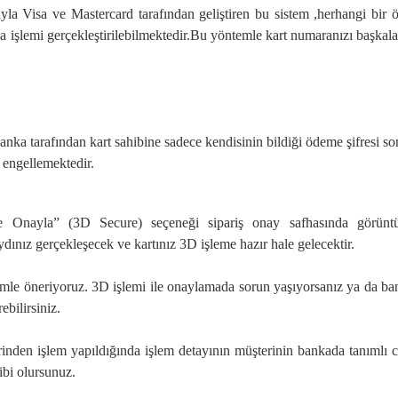
acıyla Visa ve Mastercard tarafından geliştiren bu sistem ,herhangi bir
ma işlemi gerçekleştirilebilmektedir.Bu yöntemle kart numaranızı başkaları 
nka tarafından kart sahibine sadece kendisinin bildiği ödeme şifresi so
ı engellemektedir.
le Onayla” (3D Secure) seçeneği sipariş onay safhasında görüntül
dınız gerçekleşecek ve kartınız 3D işleme hazır hale gelecektir.
 önemle öneriyoruz. 3D işlemi ile onaylamada sorun yaşıyorsanız ya da 
ebilirsiniz.
rinden işlem yapıldığında işlem detayının müşterinin bankada tanımlı 
ibi olursunuz.