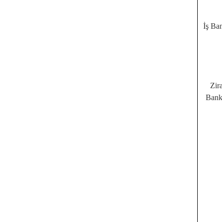
İş Ba
Zir
Bank