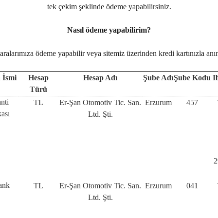
tek çekim şeklinde ödeme yapabilirsiniz.
Nasıl ödeme yapabilirim?
arımıza ödeme yapabilir veya sitemiz üzerinden kredi kartınızla anınd
 İsmi
Hesap
Hesap Adı
Şube Adı
Şube Kodu
I
Türü
nti
TL
Er-Şan Otomotiv Tic. San.
Erzurum
457
ası
Ltd. Şti.
2
ank
TL
Er-Şan Otomotiv Tic. San.
Erzurum
041
Ltd. Şti.