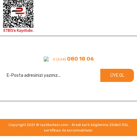
080 18 06
0 (534)
ÜYE OL
Copyright 2021 © lastiksitesi.com - Kredi kartı bilgileriniz 256bit SSL
sertifikası ile korunmaktadır.