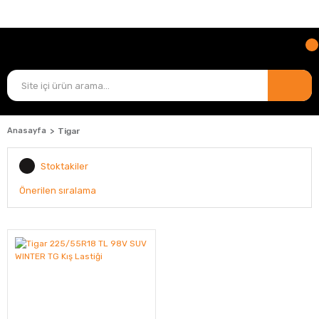
TÜM ÜRÜNLERDE
KARGO ÜCRETİ BİZDEN!
Anasayfa
Tigar
Stoktakiler