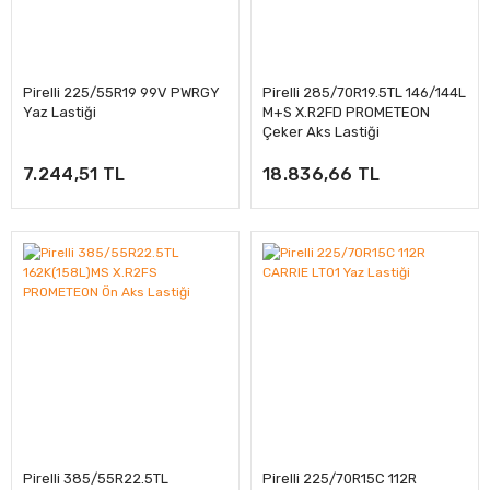
Pirelli 225/55R19 99V PWRGY
Pirelli 285/70R19.5TL 146/144L
Yaz Lastiği
M+S X.R2FD PROMETEON
Çeker Aks Lastiği
7.244,51 TL
18.836,66 TL
Pirelli 385/55R22.5TL
Pirelli 225/70R15C 112R