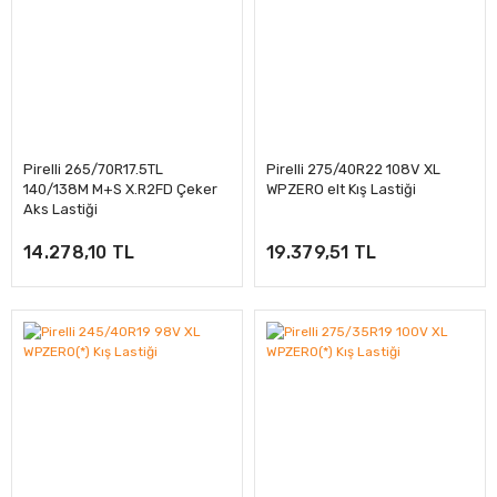
Pirelli 265/70R17.5TL
Pirelli 275/40R22 108V XL
140/138M M+S X.R2FD Çeker
WPZERO elt Kış Lastiği
Aks Lastiği
14.278,10 TL
19.379,51 TL