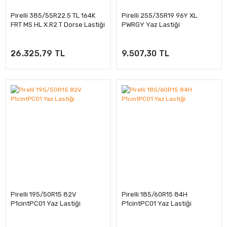
Pirelli 385/55R22.5 TL 164K
Pirelli 255/35R19 96Y XL
FRT MS HL X.R2 T Dorse Lastiği
PWRGY Yaz Lastiği
26.325,79 TL
9.507,30 TL
Pirelli 195/50R15 82V
Pirelli 185/60R15 84H
P1cintPC01 Yaz Lastiği
P1cintPC01 Yaz Lastiği