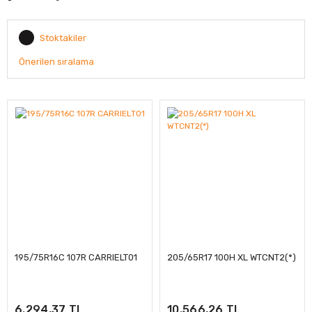
Stoktakiler
195/75R16C 107R CARRIELT01
205/65R17 100H XL WTCNT2(*)
6.294,37 TL
10.566,26 TL