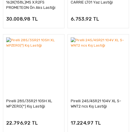
162K(158L)MS X.R2FS
CARRIE LT01 Yaz Lastiği
PROMETEON Ön Aks Lastiği
30.008,98 TL
6.753,92 TL
Pirelli 285/35R21 105H XL
Pirelli 245/45R21 104V XL S-
WPZERO(*) Kış Lastiği
WNT2 ncs Kış Lastiği
22.796,92 TL
17.224,97 TL