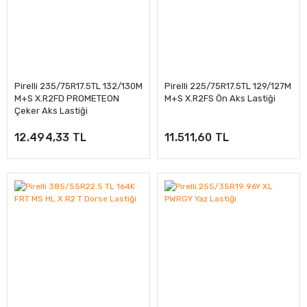
Pirelli 235/75R17.5TL 132/130M
Pirelli 225/75R17.5TL 129/127M
M+S X.R2FD PROMETEON
M+S X.R2FS Ön Aks Lastiği
Çeker Aks Lastiği
12.494,33 TL
11.511,60 TL