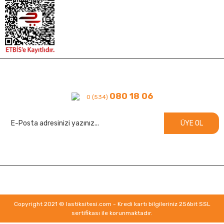
080 18 06
0 (534)
ÜYE OL
Copyright 2021 © lastiksitesi.com - Kredi kartı bilgileriniz 256bit SSL
sertifikası ile korunmaktadır.