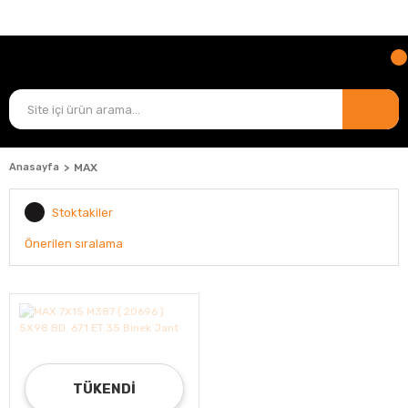
TÜM ÜRÜNLERDE
KARGO ÜCRETİ BİZDEN!
Anasayfa
MAX
Stoktakiler
TÜKENDI