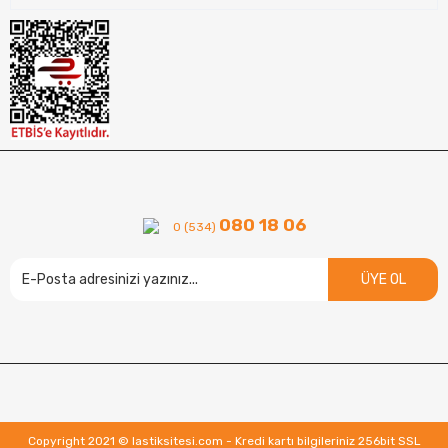
080 18 06
0 (534)
ÜYE OL
Copyright 2021 © lastiksitesi.com - Kredi kartı bilgileriniz 256bit SSL