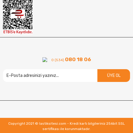
080 18 06
0 (534)
ÜYE OL
Copyright 2021 © lastiksitesi.com - Kredi kartı bilgileriniz 256bit SSL
sertifikası ile korunmaktadır.