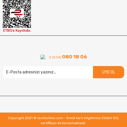
080 18 06
0 (534)
ÜYE OL
Copyright 2021 © lastiksitesi.com - Kredi kartı bilgileriniz 256bit SSL
sertifikası ile korunmaktadır.