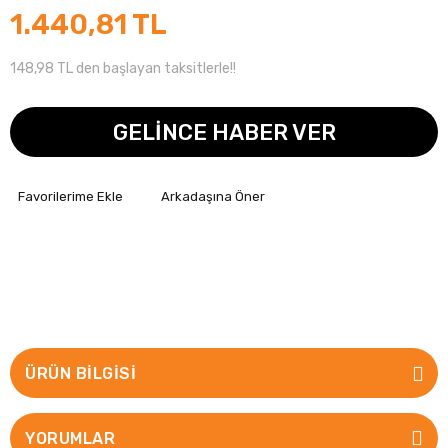
1.440,81 TL
148,98 TL den başlayan taksitlerle!!
GELİNCE HABER VER
Arkadaşına Öner
ÜRÜN BILGISI
YORUMLAR