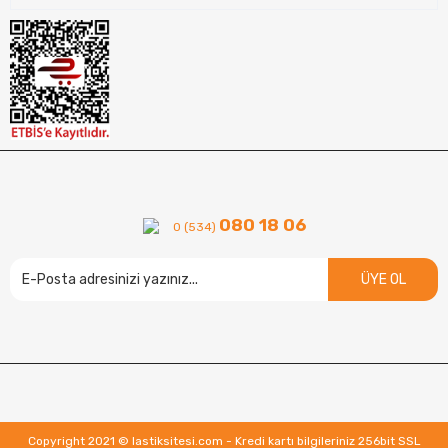
080 18 06
0 (534)
ÜYE OL
Copyright 2021 © lastiksitesi.com - Kredi kartı bilgileriniz 256bit SSL