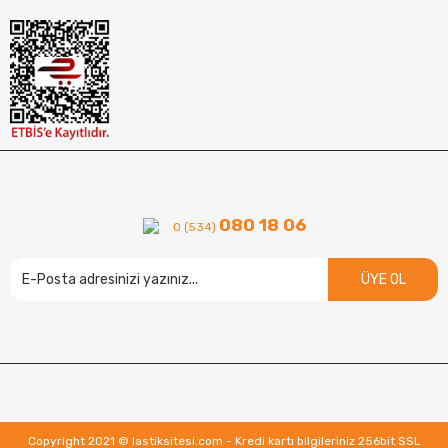
080 18 06
0 (534)
ÜYE OL
Copyright 2021 © lastiksitesi.com - Kredi kartı bilgileriniz 256bit SSL