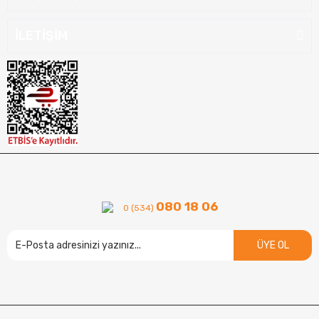
İLETİŞİM
080 18 06
0 (534)
ÜYE OL