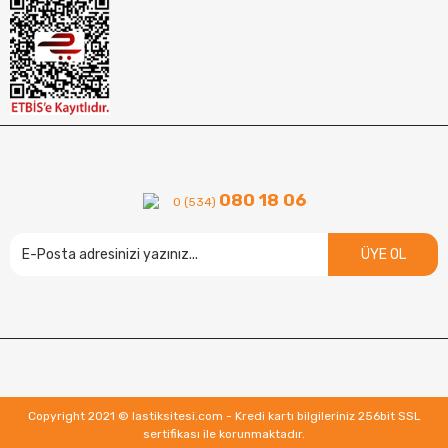
080 18 06
0 (534)
ÜYE OL
Copyright 2021 © lastiksitesi.com - Kredi kartı bilgileriniz 256bit SSL
sertifikası ile korunmaktadır.