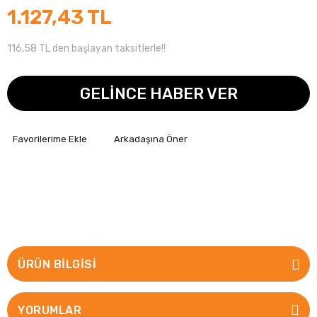
1.127,43 TL
116,58 TL den başlayan taksitlerle!!
GELİNCE HABER VER
Arkadaşına Öner
ÜRÜN BILGISI
YORUMLAR