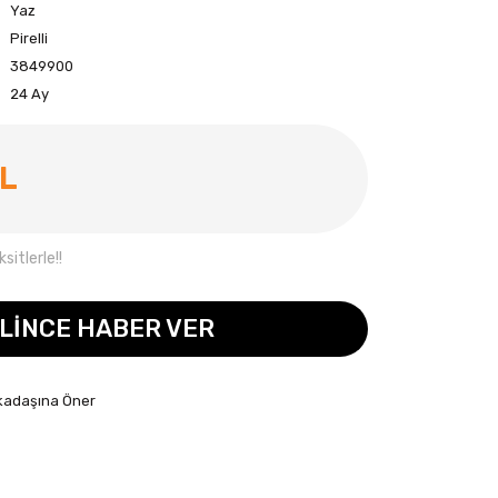
Yaz
Pirelli
3849900
24 Ay
TL
itlerle!!
LİNCE HABER VER
kadaşına Öner