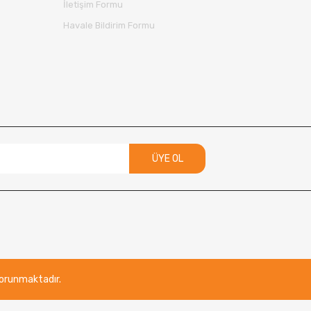
İletişim Formu
Havale Bildirim Formu
ÜYE OL
 korunmaktadır.