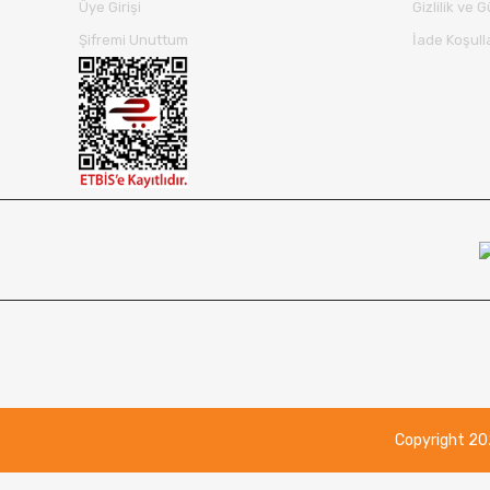
Üye Girişi
Gizlilik ve 
Şifremi Unuttum
İade Koşull
Copyright 2021