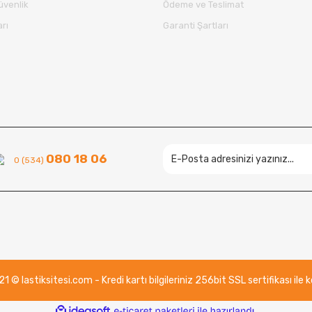
Güvenlik
Ödeme ve Teslimat
arı
Garanti Şartları
Gönder
080 18 06
0 (534)
 © lastiksitesi.com - Kredi kartı bilgileriniz 256bit SSL sertifikası ile
ile
ideasoft
e-