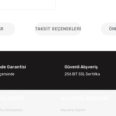
AR
TAKSIT SEÇENEKLERI
ÖN
iğer konularda yetersiz gördüğünüz noktaları öneri formunu kullanarak
Bu ürüne ilk yorumu siz yapın!
ade Garantisi
Güvenli Alışveriş
Yorum Yaz
çerisinde
256 BIT SSL Sertifika
 İŞLEMLERİ
ALIŞVERİŞ İŞLEMLERİ
tış Sözleşmesi
Alışveriş Sepeti