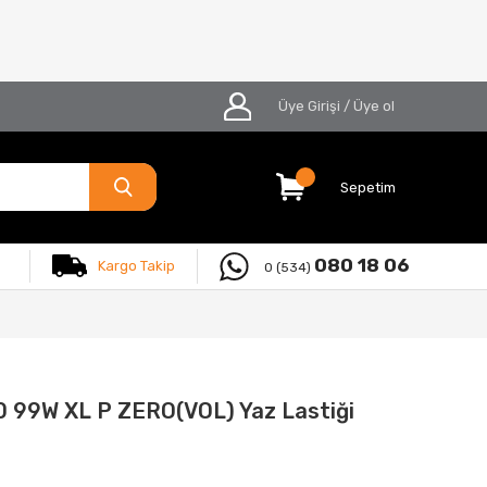
Üye Girişi
/
Üye ol
Sepetim
080 18 06
Kargo Takip
0 (534)
0 99W XL P ZERO(VOL) Yaz Lastiği