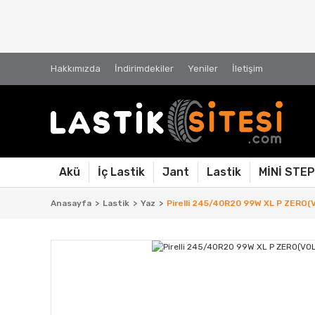
Hakkımızda
İndirimdekiler
Yeniler
İletişim
Akü
İç Lastik
Jant
Lastik
MİNİ STE
Anasayfa
Lastik
Yaz
Pirelli 245/40R20 99W XL P ZERO(V