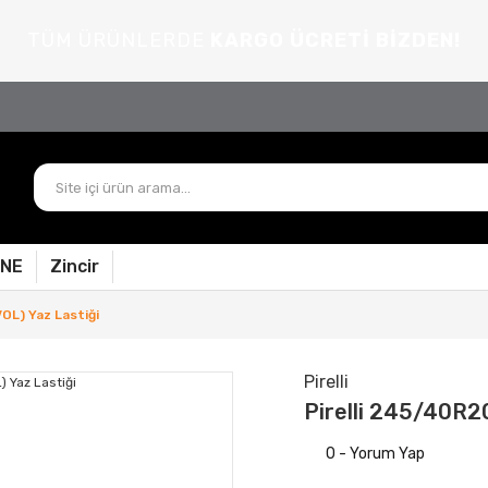
TÜM ÜRÜNLERDE
KARGO ÜCRETİ BİZDEN!
PNE
Zincir
OL) Yaz Lastiği
Pirelli
Pirelli 245/40R2
0 - Yorum Yap