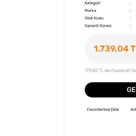
Kategori
Marka
Stok Kodu
Garanti Süresi
1.739,04 
179,82 TL den başlayan taks
GE
Ar