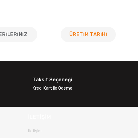
ERILERINIZ
ÜRETİM TARİHİ
 tarafımıza iletebilirsiniz.
Taksit Seçeneği
Kredi Kart ile Ödeme
İLETİŞİM
İletişim