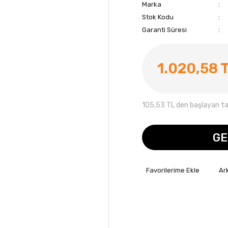
Marka
Stok Kodu
Garanti Süresi
1.020,58 
105,53 TL den başlayan tak
GE
Ar