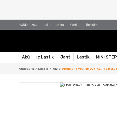
Hakkımızda
İndirimdekiler
Yeniler
İletişim
Akü
İç Lastik
Jant
Lastik
MİNİ STE
Anasayfa
Lastik
Yaz
Pirelli 245/40R18 97Y XL P7cint(J)