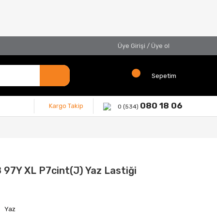
Üye Girişi
/
Üye ol
Sepetim
080 18 06
Kargo Takip
0 (534)
 97Y XL P7cint(J) Yaz Lastiği
Yaz