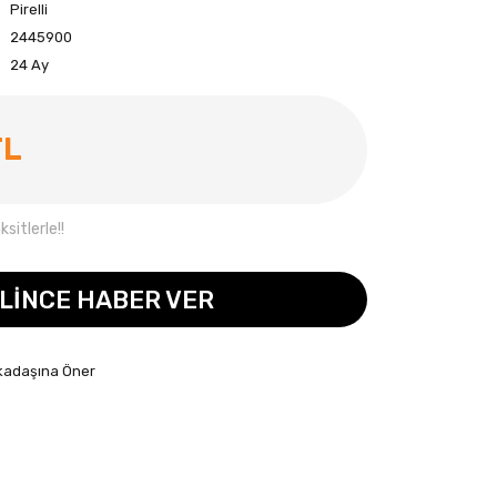
Pirelli
2445900
24 Ay
TL
sitlerle!!
LİNCE HABER VER
kadaşına Öner