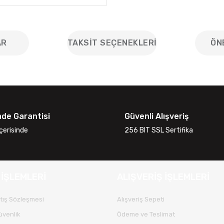
AR
TAKSIT SEÇENEKLERI
ÖN
iğer konularda yetersiz gördüğünüz noktaları öneri formunu kullanarak
Bu ürüne ilk yorumu siz yapın!
ade Garantisi
Güvenli Alışveriş
Yorum Yaz
çerisinde
256 BIT SSL Sertifika
 İŞLEMLERİ
ALIŞVERİŞ İŞLEMLERİ
tış Sözleşmesi
Alışveriş Sepeti
Güvenlik
Ödeme ve Teslimat