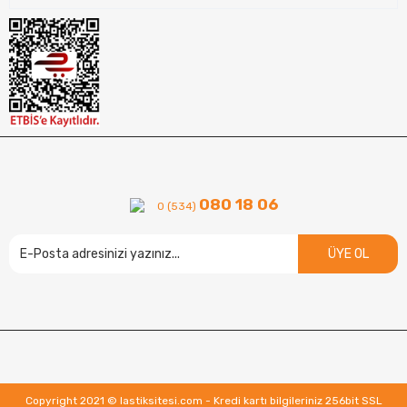
080 18 06
0 (534)
ÜYE OL
Copyright 2021 © lastiksitesi.com - Kredi kartı bilgileriniz 256bit SSL