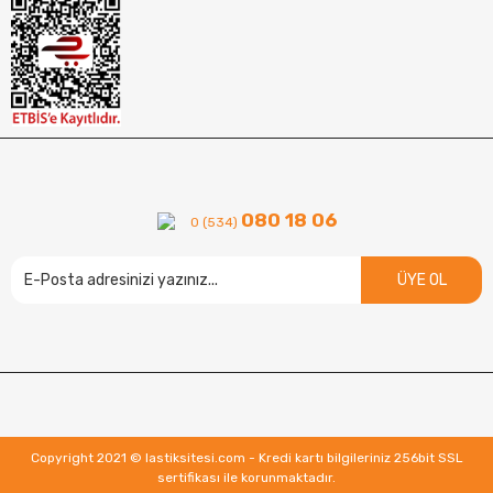
080 18 06
0 (534)
ÜYE OL
Copyright 2021 © lastiksitesi.com - Kredi kartı bilgileriniz 256bit SSL
sertifikası ile korunmaktadır.