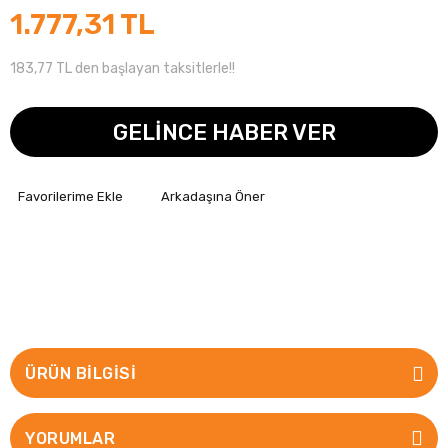
1.777,31 TL
183,77 TL den başlayan taksitlerle!!
GELİNCE HABER VER
Arkadaşına Öner
ÜRÜN BILGISI
YORUMLAR