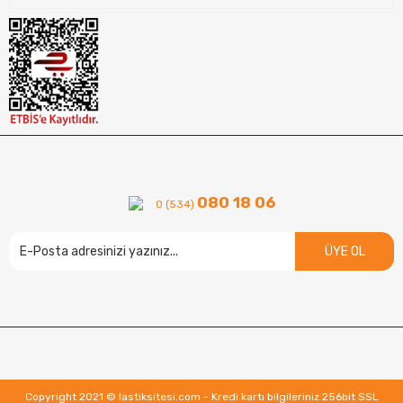
080 18 06
0 (534)
ÜYE OL
Copyright 2021 © lastiksitesi.com - Kredi kartı bilgileriniz 256bit SSL