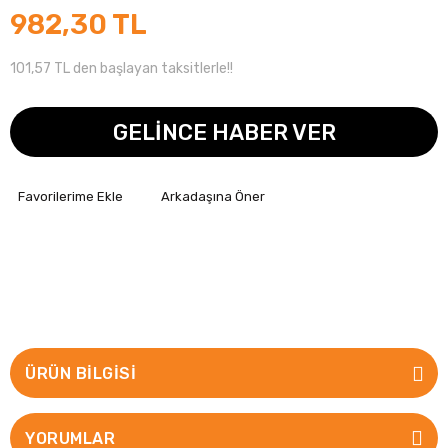
982,30 TL
101,57 TL den başlayan taksitlerle!!
GELİNCE HABER VER
Arkadaşına Öner
ÜRÜN BILGISI
YORUMLAR