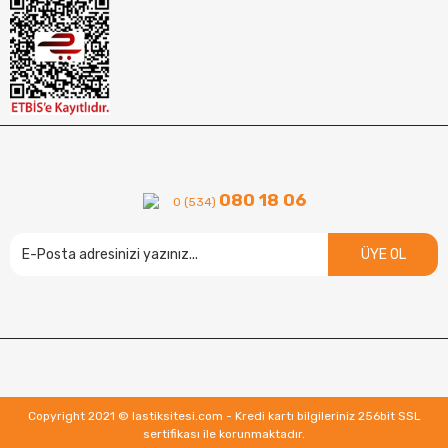
080 18 06
0 (534)
ÜYE OL
Copyright 2021 © lastiksitesi.com - Kredi kartı bilgileriniz 256bit SSL
sertifikası ile korunmaktadır.