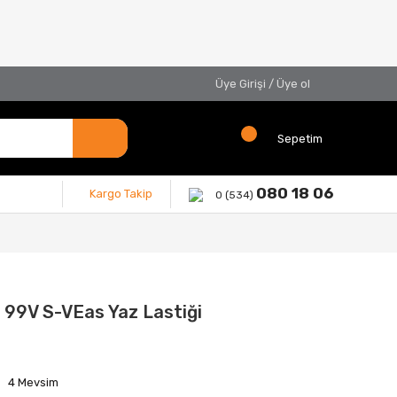
Üye Girişi
/
Üye ol
Sepetim
080 18 06
Kargo Takip
0 (534)
 99V S-VEas Yaz Lastiği
4 Mevsim