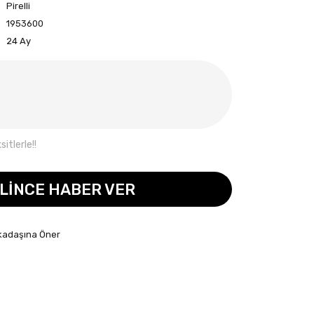
Pirelli
1953600
24 Ay
itlerle!!
LİNCE HABER VER
kadaşına Öner