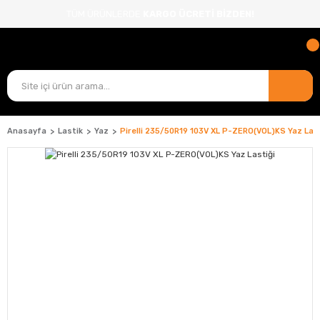
TÜM ÜRÜNLERDE
KARGO ÜCRETİ BİZDEN!
Anasayfa
Lastik
Yaz
Pirelli 235/50R19 103V XL P-ZERO(VOL)KS Yaz Last