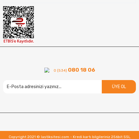
080 18 06
0 (534)
ÜYE OL
Copyright 2021 © lastiksitesi.com - Kredi kartı bilgileriniz 256bit SSL