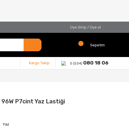
Üye Girişi
/
Üye ol
Sepetim
080 18 06
Kargo Takip
0 (534)
 96W P7cint Yaz Lastiği
Yaz