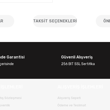
AR
TAKSIT SEÇENEKLERI
ÖN
iğer konularda yetersiz gördüğünüz noktaları öneri formunu kullanarak
Bu ürüne ilk yorumu siz yapın!
ade Garantisi
Güvenli Alışveriş
Yorum Yaz
çerisinde
256 BIT SSL Sertifika
 İŞLEMLERİ
ALIŞVERİŞ İŞLEMLERİ
tış Sözleşmesi
Alışveriş Sepeti
Güvenlik
Ödeme ve Teslimat