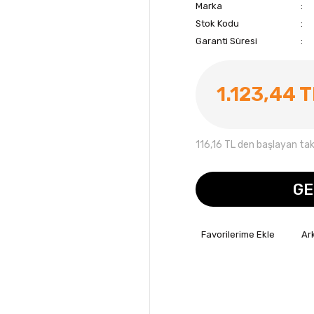
Marka
Stok Kodu
Garanti Süresi
1.123,44 
116,16 TL den başlayan taks
GE
Ar