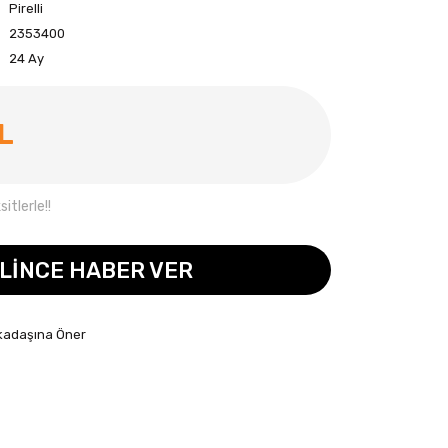
Pirelli
2353400
24 Ay
TL
itlerle!!
LİNCE HABER VER
kadaşına Öner