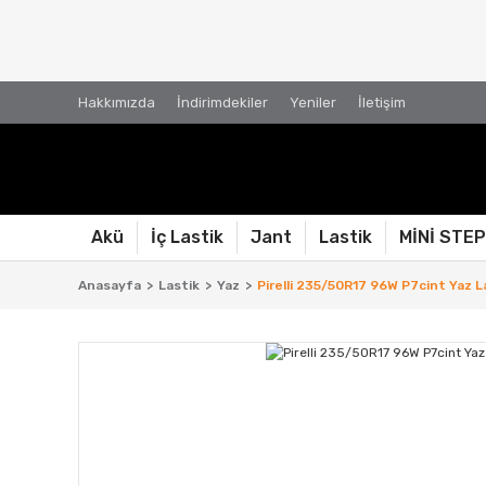
Hakkımızda
İndirimdekiler
Yeniler
İletişim
Akü
İç Lastik
Jant
Lastik
MİNİ STE
Anasayfa
Lastik
Yaz
Pirelli 235/50R17 96W P7cint Yaz L