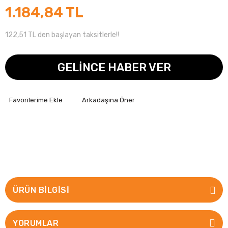
1.184,84 TL
122,51 TL den başlayan taksitlerle!!
GELİNCE HABER VER
Arkadaşına Öner
ÜRÜN BILGISI
YORUMLAR