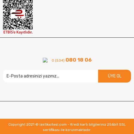
080 18 06
0 (534)
ÜYE OL
Copyright 2021 © lastiksitesi.com - Kredi kartı bilgileriniz 256bit SSL
sertifikası ile korunmaktadır.