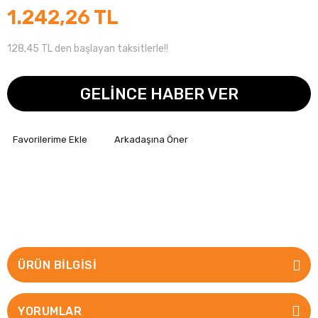
1.242,26 TL
128,45 TL den başlayan taksitlerle!!
GELİNCE HABER VER
Arkadaşına Öner
ÜRÜN BILGISI
YORUMLAR