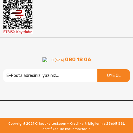
080 18 06
0 (534)
ÜYE OL
Copyright 2021 © lastiksitesi.com - Kredi kartı bilgileriniz 256bit SSL
sertifikası ile korunmaktadır.