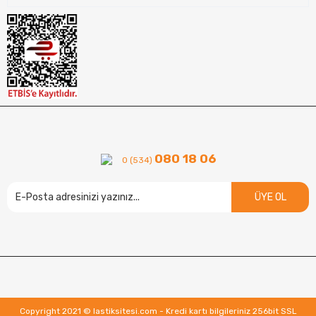
080 18 06
0 (534)
ÜYE OL
Copyright 2021 © lastiksitesi.com - Kredi kartı bilgileriniz 256bit SSL