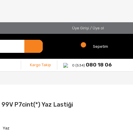
Üye Girişi
/
Üye ol
Sepetim
080 18 06
Kargo Takip
0 (534)
 99V P7cint(*) Yaz Lastiği
Yaz