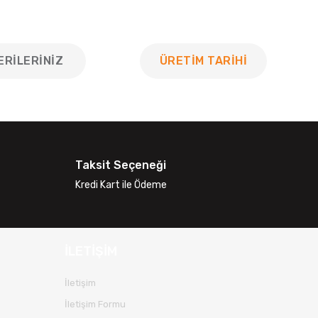
ERILERINIZ
ÜRETİM TARİHİ
 tarafımıza iletebilirsiniz.
Taksit Seçeneği
Kredi Kart ile Ödeme
İLETİŞİM
İletişim
İletişim Formu