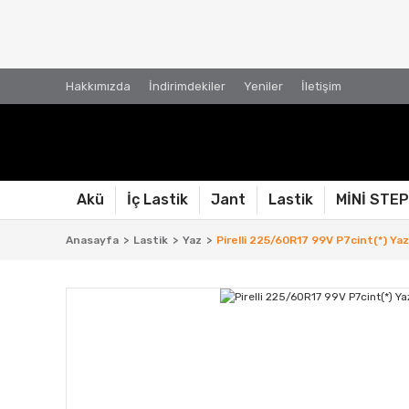
Hakkımızda
İndirimdekiler
Yeniler
İletişim
Akü
İç Lastik
Jant
Lastik
MİNİ STE
Anasayfa
Lastik
Yaz
Pirelli 225/60R17 99V P7cint(*) Yaz