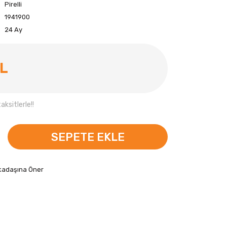
Pirelli
1941900
24 Ay
TL
ksitlerle!!
SEPETE EKLE
kadaşına Öner