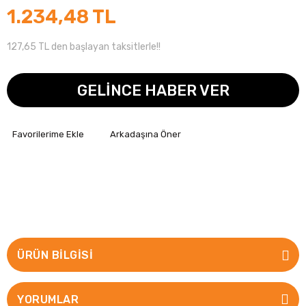
1.234,48 TL
127,65 TL den başlayan taksitlerle!!
GELİNCE HABER VER
Arkadaşına Öner
ÜRÜN BILGISI
YORUMLAR