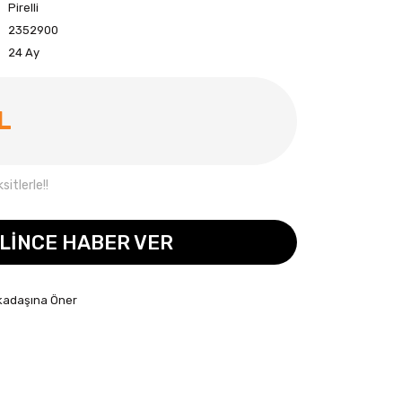
Pirelli
2352900
24 Ay
L
itlerle!!
LİNCE HABER VER
kadaşına Öner