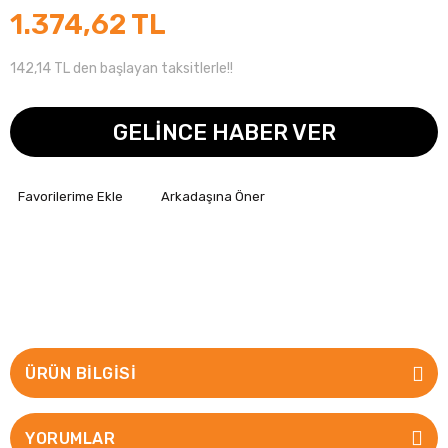
1.374,62 TL
142,14 TL den başlayan taksitlerle!!
GELİNCE HABER VER
Arkadaşına Öner
ÜRÜN BILGISI
YORUMLAR