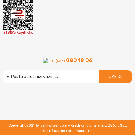
080 18 06
0 (534)
ÜYE OL
Copyright 2021 © lastiksitesi.com - Kredi kartı bilgileriniz 256bit SSL
sertifikası ile korunmaktadır.