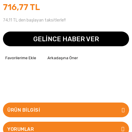
716,77 TL
74,11 TL den başlayan taksitlerle!!
GELİNCE HABER VER
Arkadaşına Öner
ÜRÜN BILGISI
YORUMLAR