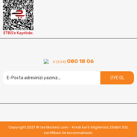
080 18 06
0 (534)
ÜYE OL
Copyright 2021 © lastiksitesi.com - Kredi kartı bilgileriniz 256bit SSL
sertifikası ile korunmaktadır.