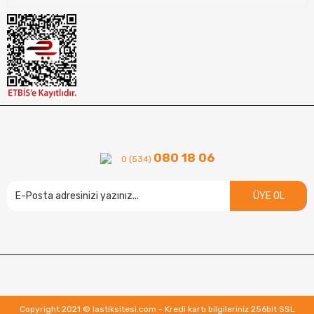
080 18 06
0 (534)
ÜYE OL
Copyright 2021 © lastiksitesi.com - Kredi kartı bilgileriniz 256bit SSL