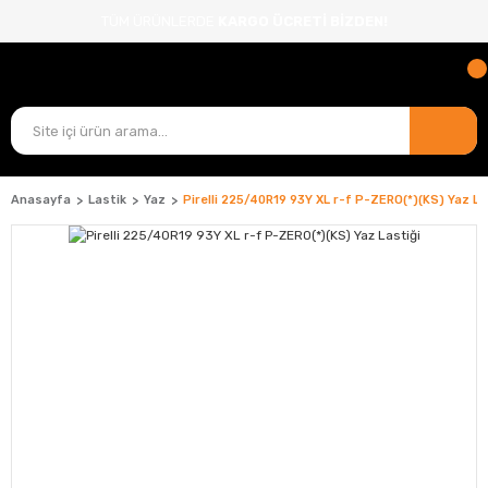
TÜM ÜRÜNLERDE
KARGO ÜCRETİ BİZDEN!
Anasayfa
Lastik
Yaz
Pirelli 225/40R19 93Y XL r-f P-ZERO(*)(KS) Yaz La