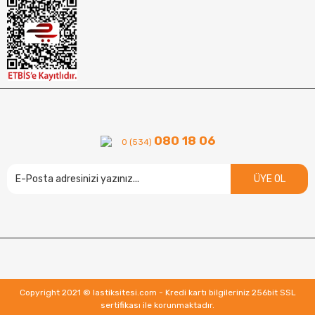
080 18 06
0 (534)
ÜYE OL
Copyright 2021 © lastiksitesi.com - Kredi kartı bilgileriniz 256bit SSL
sertifikası ile korunmaktadır.