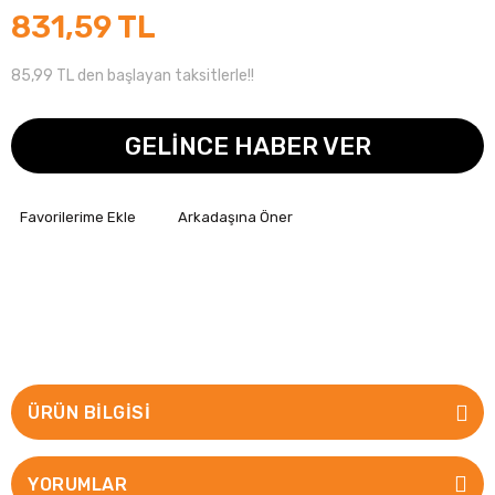
831,59 TL
85,99 TL den başlayan taksitlerle!!
GELİNCE HABER VER
Arkadaşına Öner
ÜRÜN BILGISI
YORUMLAR