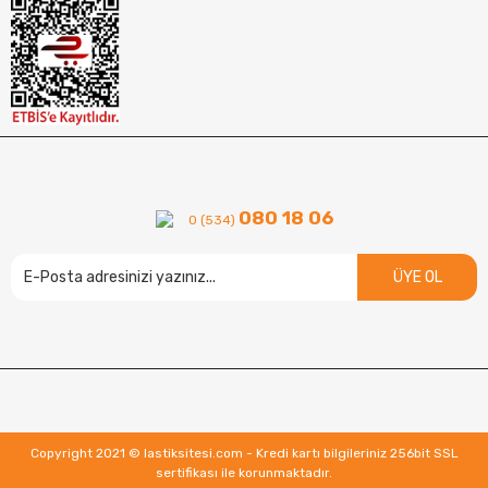
080 18 06
0 (534)
ÜYE OL
Copyright 2021 © lastiksitesi.com - Kredi kartı bilgileriniz 256bit SSL
sertifikası ile korunmaktadır.