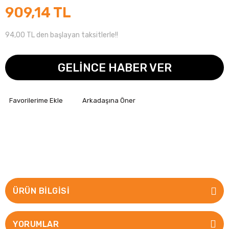
909,14 TL
94,00 TL den başlayan taksitlerle!!
GELİNCE HABER VER
Arkadaşına Öner
ÜRÜN BILGISI
YORUMLAR