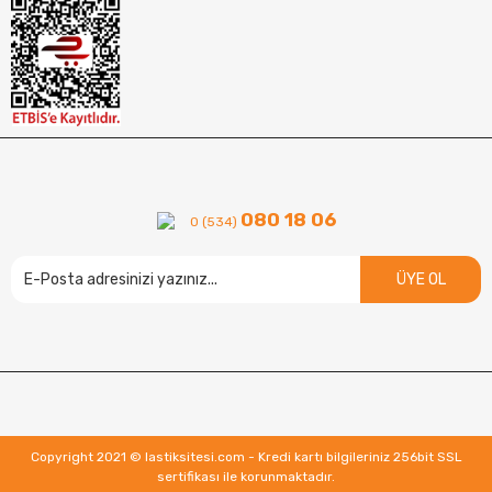
080 18 06
0 (534)
ÜYE OL
Copyright 2021 © lastiksitesi.com - Kredi kartı bilgileriniz 256bit SSL
sertifikası ile korunmaktadır.