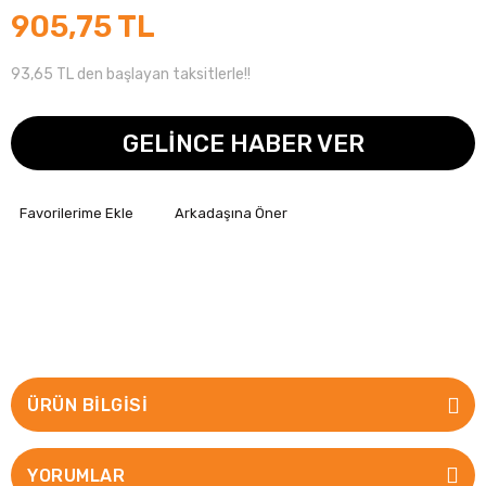
905,75 TL
93,65 TL den başlayan taksitlerle!!
GELİNCE HABER VER
Arkadaşına Öner
ÜRÜN BILGISI
YORUMLAR