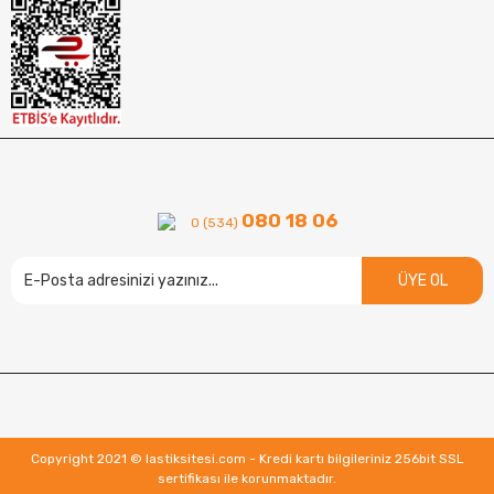
080 18 06
0 (534)
ÜYE OL
Copyright 2021 © lastiksitesi.com - Kredi kartı bilgileriniz 256bit SSL
sertifikası ile korunmaktadır.