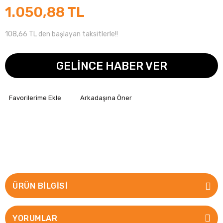
1.050,88 TL
108,66 TL den başlayan taksitlerle!!
GELİNCE HABER VER
Arkadaşına Öner
ÜRÜN BILGISI
YORUMLAR