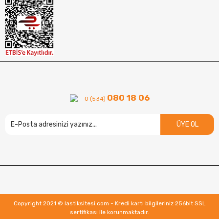
080 18 06
0 (534)
ÜYE OL
Copyright 2021 © lastiksitesi.com - Kredi kartı bilgileriniz 256bit SSL
sertifikası ile korunmaktadır.