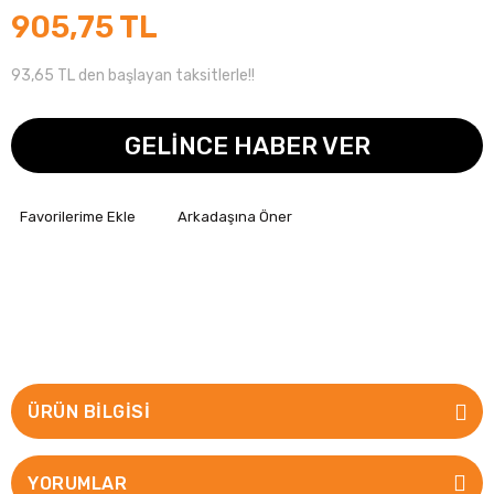
905,75 TL
93,65 TL den başlayan taksitlerle!!
GELİNCE HABER VER
Arkadaşına Öner
ÜRÜN BILGISI
YORUMLAR