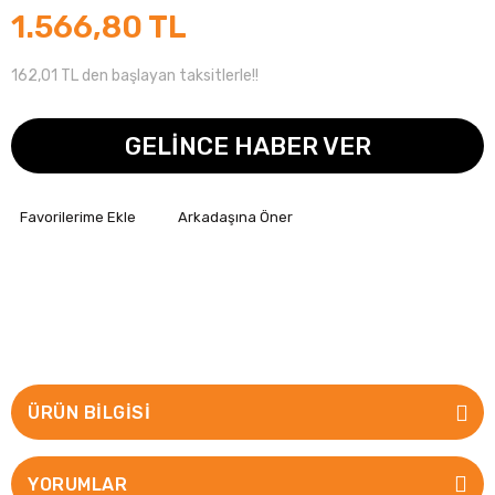
1.566,80 TL
162,01 TL den başlayan taksitlerle!!
GELİNCE HABER VER
Arkadaşına Öner
ÜRÜN BILGISI
YORUMLAR