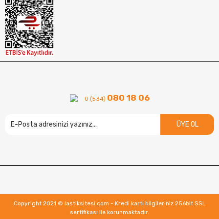
080 18 06
0 (534)
ÜYE OL
Copyright 2021 © lastiksitesi.com - Kredi kartı bilgileriniz 256bit SSL
sertifikası ile korunmaktadır.