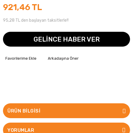
921,46 TL
95,28 TL den başlayan taksitlerle!!
GELİNCE HABER VER
Arkadaşına Öner
ÜRÜN BILGISI
YORUMLAR