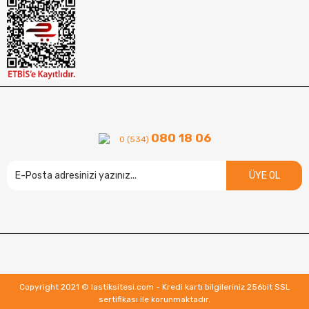
080 18 06
0 (534)
ÜYE OL
Copyright 2021 © lastiksitesi.com - Kredi kartı bilgileriniz 256bit SSL
sertifikası ile korunmaktadır.