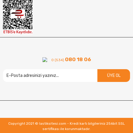
080 18 06
0 (534)
ÜYE OL
Copyright 2021 © lastiksitesi.com - Kredi kartı bilgileriniz 256bit SSL
sertifikası ile korunmaktadır.