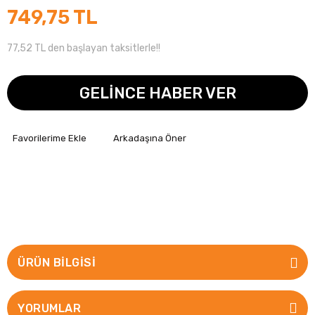
749,75 TL
77,52 TL den başlayan taksitlerle!!
GELİNCE HABER VER
Arkadaşına Öner
ÜRÜN BILGISI
YORUMLAR