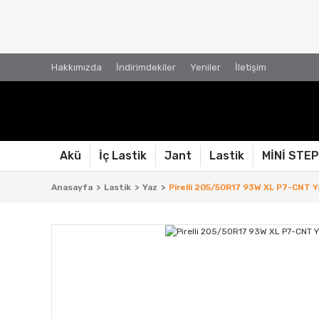
Hakkımızda
İndirimdekiler
Yeniler
İletişim
Akü
İç Lastik
Jant
Lastik
MİNİ STE
Anasayfa
Lastik
Yaz
Pirelli 205/50R17 93W XL P7-CNT Y