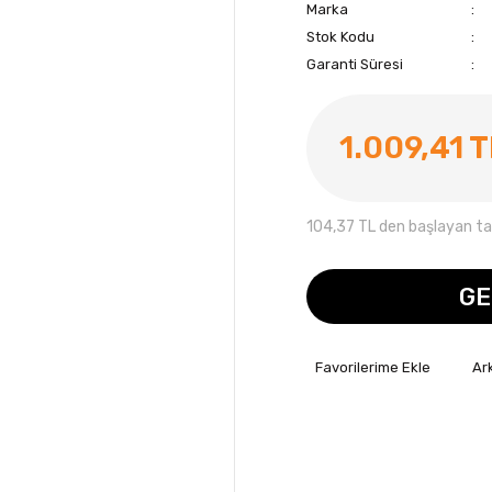
Marka
Stok Kodu
Garanti Süresi
1.009,41 
104,37 TL den başlayan tak
GE
Ar