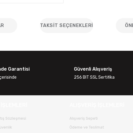
AR
TAKSIT SEÇENEKLERI
ÖN
iğer konularda yetersiz gördüğünüz noktaları öneri formunu kullanarak
Bu ürüne ilk yorumu siz yapın!
ade Garantisi
Güvenli Alışveriş
Yorum Yaz
çerisinde
256 BIT SSL Sertifika
 İŞLEMLERİ
ALIŞVERİŞ İŞLEMLERİ
tış Sözleşmesi
Alışveriş Sepeti
Güvenlik
Ödeme ve Teslimat