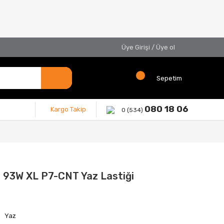
Üye Girişi
/
Üye ol
Sepetim
080 18 06
Kargo Takip
0 (534)
7 93W XL P7-CNT Yaz Lastiği
Yaz