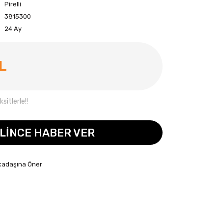
Pirelli
3815300
24 Ay
TL
sitlerle!!
LİNCE HABER VER
kadaşına Öner