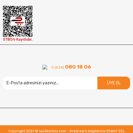
080 18 06
0 (534)
ÜYE OL
Copyright 2021 © lastiksitesi.com - Kredi kartı bilgileriniz 256bit SSL