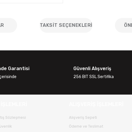
AR
TAKSIT SEÇENEKLERI
ÖN
iğer konularda yetersiz gördüğünüz noktaları öneri formunu kullanarak
Bu ürüne ilk yorumu siz yapın!
ade Garantisi
Güvenli Alışveriş
Yorum Yaz
çerisinde
256 BIT SSL Sertifika
 İŞLEMLERİ
ALIŞVERİŞ İŞLEMLERİ
tış Sözleşmesi
Alışveriş Sepeti
Güvenlik
Ödeme ve Teslimat