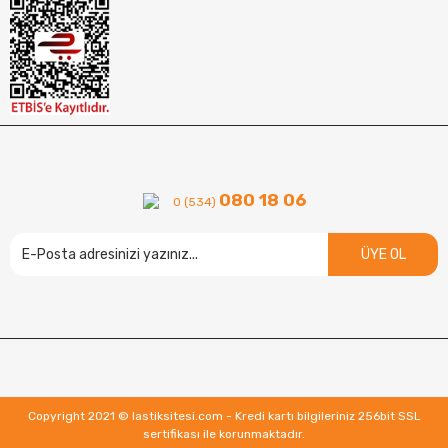
080 18 06
0 (534)
ÜYE OL
Copyright 2021 © lastiksitesi.com - Kredi kartı bilgileriniz 256bit SSL
sertifikası ile korunmaktadır.