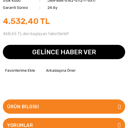
Stok Kodu
JAN-BAK-5182-5112-7-5X17
Garanti Süresi
24 Ay
4.532,40 TL
468,65 TL den başlayan taksitlerle!!
GELİNCE HABER VER
Arkadaşına Öner
ÜRÜN BILGISI
YORUMLAR