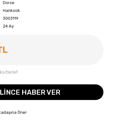
Dorse
Hankook
3003119
24 Ay
TL
sitlerle!!
LİNCE HABER VER
kadaşına Öner