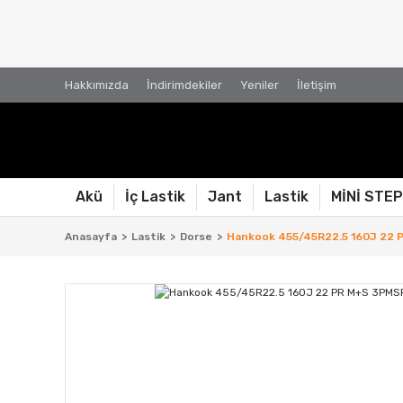
Hakkımızda
İndirimdekiler
Yeniler
İletişim
Akü
İç Lastik
Jant
Lastik
MİNİ STE
Anasayfa
Lastik
Dorse
Hankook 455/45R22.5 160J 22 P