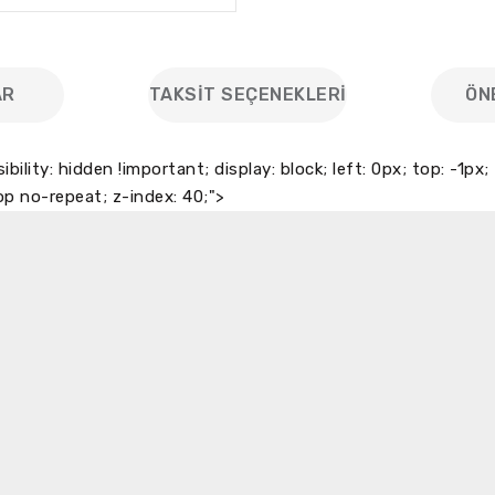
AR
TAKSIT SEÇENEKLERI
ÖN
sibility: hidden !important; display: block; left: 0px; top: -1
p no-repeat; z-index: 40;">