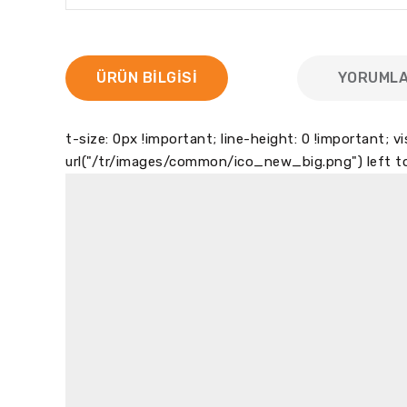
ÜRÜN BILGISI
YORUML
t-size: 0px !important; line-height: 0 !important; vi
url("/tr/images/common/ico_new_big.png") left to