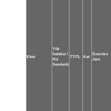
Yük
İndeksi /
Önerilen
Ebat
TT/TL
Kat
Hız
Jant
Sembolü