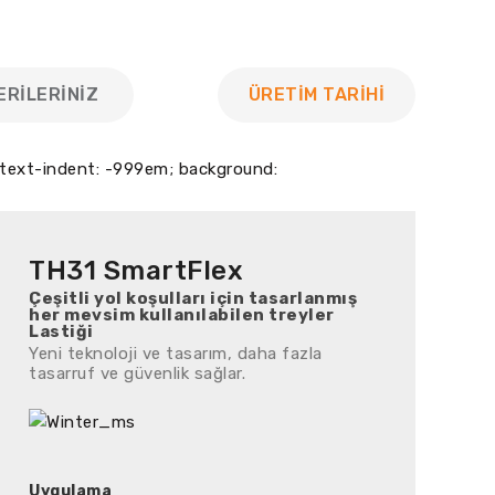
ERILERINIZ
ÜRETİM TARİHİ
px; text-indent: -999em; background:
TH31 SmartFlex
Çeşitli yol koşulları için tasarlanmış
her mevsim kullanılabilen treyler
Lastiği
Yeni teknoloji ve tasarım, daha fazla
tasarruf ve güvenlik sağlar.
Uygulama