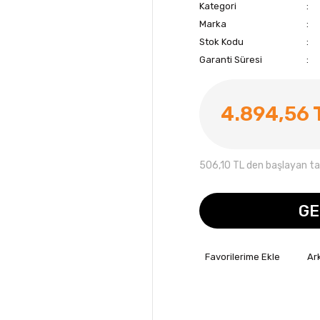
Kategori
Marka
Stok Kodu
Garanti Süresi
4.894,56 
506,10 TL den başlayan tak
GE
Ar