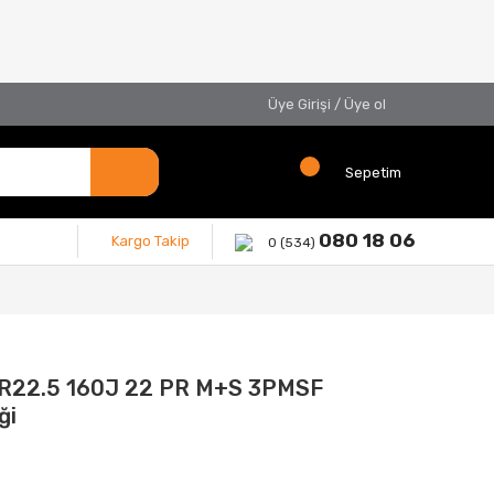
Üye Girişi
/
Üye ol
Sepetim
080 18 06
Kargo Takip
0 (534)
R22.5 160J 22 PR M+S 3PMSF
ği