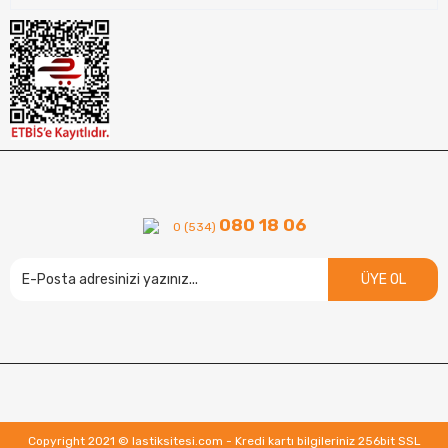
080 18 06
0 (534)
ÜYE OL
Copyright 2021 © lastiksitesi.com - Kredi kartı bilgileriniz 256bit SSL