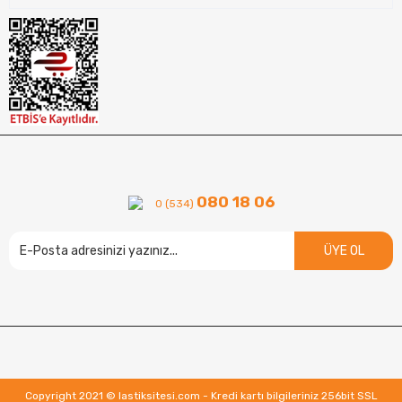
080 18 06
0 (534)
ÜYE OL
Copyright 2021 © lastiksitesi.com - Kredi kartı bilgileriniz 256bit SSL