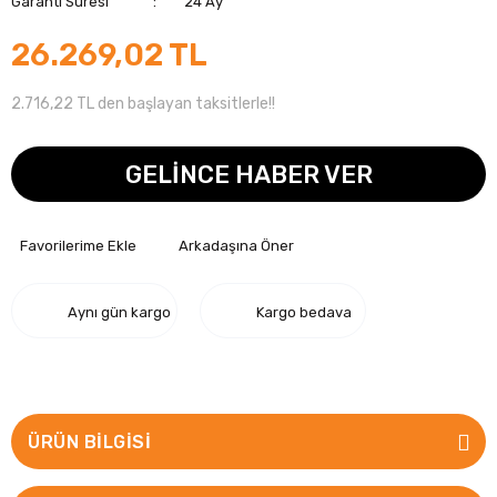
Garanti Süresi
24 Ay
26.269,02 TL
2.716,22 TL den başlayan taksitlerle!!
GELİNCE HABER VER
Arkadaşına Öner
Aynı gün kargo
Kargo bedava
ÜRÜN BILGISI