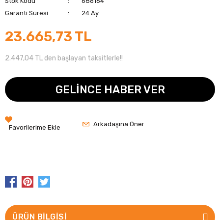
Stok Kodu
686164
Garanti Süresi
24 Ay
23.665,73 TL
2.447,04 TL den başlayan taksitlerle!!
GELİNCE HABER VER
Arkadaşına Öner
ÜRÜN BILGISI