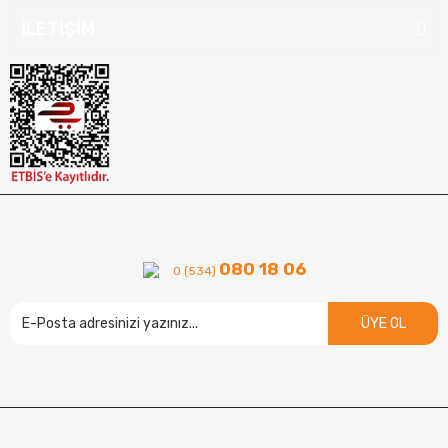
İLETİŞİM
080 18 06
0 (534)
ÜYE OL