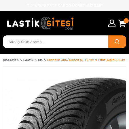
TÜM ÜRÜNLERDE
KARGO ÜCRETİ BİZDEN!
Anasayfa
Lastik
Kış
Michelin 305/40R20 XL TL 112 V Pilot Alpin 5 SUV N0