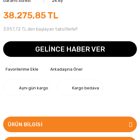
Garanti Süresi
24 Ay
38.275,85 TL
3.957,72 TL den başlayan taksitlerle!!
GELİNCE HABER VER
Arkadaşına Öner
Aynı gün kargo
Kargo bedava
ÜRÜN BILGISI