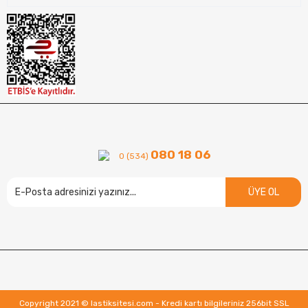
080 18 06
0 (534)
ÜYE OL
Copyright 2021 © lastiksitesi.com - Kredi kartı bilgileriniz 256bit SSL