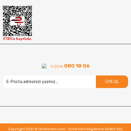
080 18 06
0 (534)
ÜYE OL
Copyright 2021 © lastiksitesi.com - Kredi kartı bilgileriniz 256bit SSL