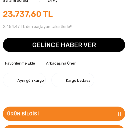
Garanti Süresi
24 Ay
23.737,60 TL
2.454,47 TL den başlayan taksitlerle!!
GELİNCE HABER VER
Arkadaşına Öner
Aynı gün kargo
Kargo bedava
ÜRÜN BILGISI