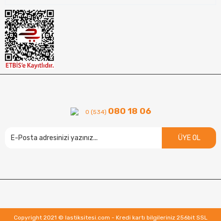
080 18 06
0 (534)
ÜYE OL
Copyright 2021 © lastiksitesi.com - Kredi kartı bilgileriniz 256bit SSL